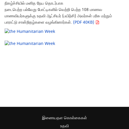
நிகழ்ச்சியில் மனித நேய தொடர்பாக
நடைபெற்ற பல்வேறு போட்டிகளில் வெற்றி பெற்ற 108 மாணவ
மாணவியர்களுக்கு உதவி ஆட்சியர் (பயிற்சி) அவர்கள் பரிசு மற்றும்
பாராட்டு சான்றிதழ்களை வழங்கினார்கள்.
(PDF 40KB)
இணையதள கொள்கைகள்
உதவி