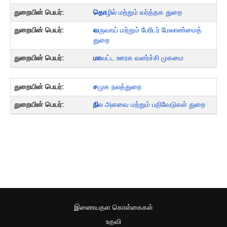
தொ
ழில் மற்றும் வர்த்தக துறை
வ
ருவாய் மற்றும் பேரிடர் மேலாண்மைத்
துறை
மா
வட்ட ஊரக வளர்ச்சி முகமை
ச
முக நலத்துறை
நி
ல அளவை மற்றும் பதிவேடுகள் துறை
இணையதள கொள்கைகள்
உதவி