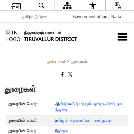
தமிழ்நாடு அரசு
Government of Tamil Nadu
திருவள்ளூர் மாவட்டம்
TIRUVALLUR DISTRICT
துறைகள்
முகப்பு பக்கம்
துறைகள்
ஆ
திதிராவிடர் மற்றும் பழங்குடியினர் நல
த்துறை
மா
ற்றுத் திறனாளிகள் நலத் துறை
தே
ர்தல்