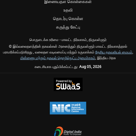
இணையதள கொள்கைகள்
உதவி
தொடர்பு கொள்ள
கருத்து கேட்பு
பொருளடக்க உரிமை - மாவட்ட நிர்வாகம், திருவள்ளூர்
© இவ்வலைதளத்தின் தகவல்கள் அனைத்தும் திருவள்ளூர் மாவட்ட நிர்வாகத்தால்
பராமரிக்கப்படுகிறது , வலைதள வடிவமைப்பு மற்றும் உருவாக்கம்
தேசிய தகவலியல் மையம்
,
மின்னணு மற்றும் தகவல் தொழில்நுட்ப அமைச்சகம்
, இந்திய அரசு
கடைசியாக புதுப்பிக்கப்பட்டது:
Aug 05, 2026