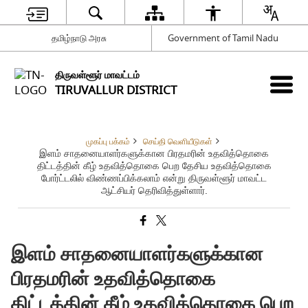
தமிழ்நாடு அரசு
Government of Tamil Nadu
திருவள்ளூர் மாவட்டம்
TIRUVALLUR DISTRICT
முகப்பு பக்கம்
செய்தி வெளியீடுகள்
இளம் சாதனையாளர்களுக்கான பிரதமரின் உதவித்தொகை
திட்டத்தின் கீழ் உதவித்தொகை பெற தேசிய உதவித்தொகை
போர்ட்டலில் விண்ணப்பிக்கலாம் என்று திருவள்ளூர் மாவட்ட
ஆட்சியர் தெரிவித்துள்ளார்.
இளம் சாதனையாளர்களுக்கான
பிரதமரின் உதவித்தொகை
திட்டத்தின் கீழ் உதவித்தொகை பெற