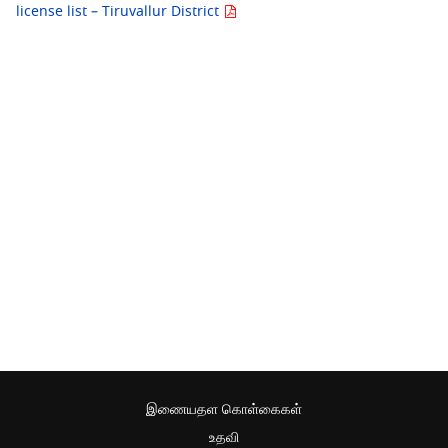
license list – Tiruvallur District
இணையதள கொள்கைகள்
உதவி